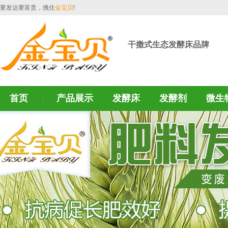
要发达要富贵，拽住
金宝贝
!
干撒式生态发酵床品牌
首页
产品展示
发酵床
发酵剂
微生
｜