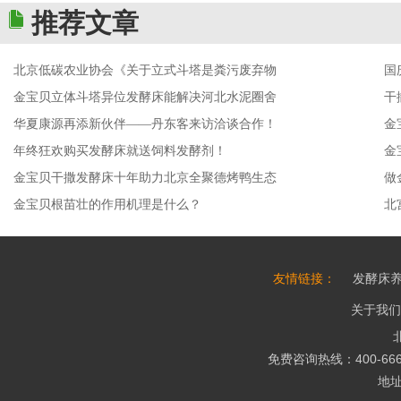
推荐文章
北京低碳农业协会《关于立式斗塔是粪污废弃物
国
金宝贝立体斗塔异位发酵床能解决河北水泥圈舍
干
华夏康源再添新伙伴——丹东客来访洽谈合作！
金
年终狂欢购买发酵床就送饲料发酵剂！
金
金宝贝干撒发酵床十年助力北京全聚德烤鸭生态
做
金宝贝根苗壮的作用机理是什么？
北
友情链接：
发酵床
关于我们
免费咨询热线：400-666-
地址