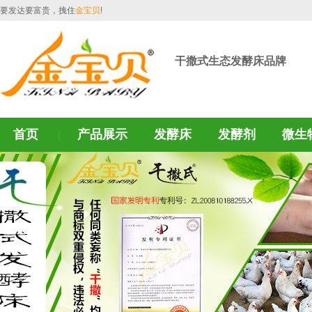
要发达要富贵，拽住
金宝贝
!
干撒式生态发酵床品牌
首页
产品展示
发酵床
发酵剂
微生
｜