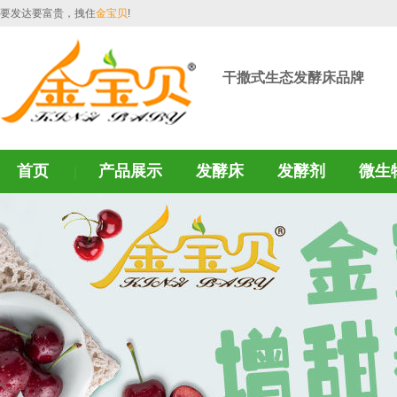
要发达要富贵，拽住
金宝贝
!
干撒式生态发酵床品牌
首页
产品展示
发酵床
发酵剂
微生
｜