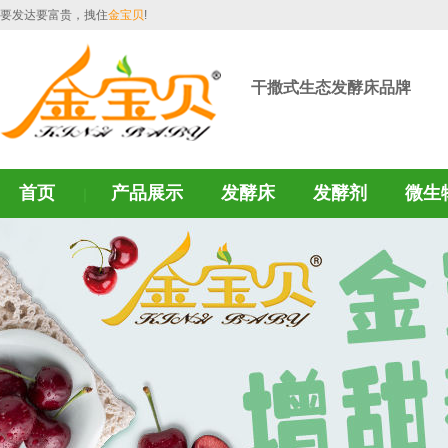
要发达要富贵，拽住
金宝贝
!
干撒式生态发酵床品牌
首页
产品展示
发酵床
发酵剂
微生
｜