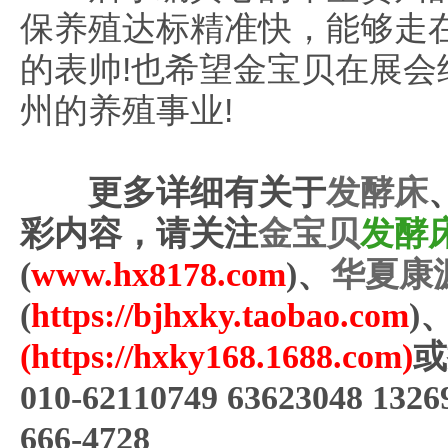
保养殖达标精准快，能够走
的表帅!也希望金宝贝在展
州的养殖事业!
更多详细有关于
发酵床
彩内容，请关注
金宝贝
发酵
(
www.hx8178.com
)、
华夏康
(
https://bjhxky.taobao.com
)
(
https://hxky168.1688.com
)
或
010-62110749 63623048 1
666-4728