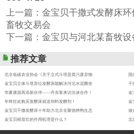
上一篇：
金宝贝干撒式发酵床环
畜牧交易会
下一篇：
金宝贝与河北某畜牧设
推荐文章
北京低碳农业协会《关于立式斗塔是粪污废弃物
国
金宝贝立体斗塔异位发酵床能解决河北水泥圈舍
干
华夏康源再添新伙伴——丹东客来访洽谈合作！
金
年终狂欢购买发酵床就送饲料发酵剂！
金
金宝贝干撒发酵床十年助力北京全聚德烤鸭生态
做
金宝贝根苗壮的作用机理是什么？
北